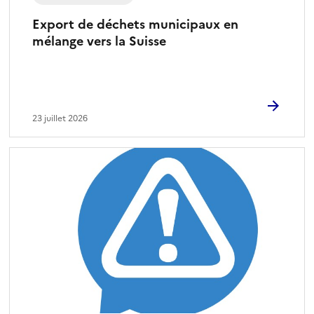
é
l
Export de déchets municipaux en
e
mélange vers la Suisse
c
t
i
o
n
23 juillet 2026
n
é
)