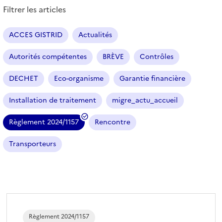
e
Filtrer les articles
s
a
r
ACCES GISTRID
Actualités
t
i
Autorités compétentes
BRÈVE
Contrôles
c
l
DECHET
Eco-organisme
Garantie financière
e
s
Installation de traitement
migre_actu_accueil
Règlement 2024/1157
Rencontre
(
f
Transporteurs
i
l
t
r
e
s
Règlement 2024/1157