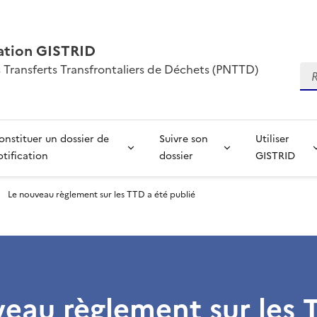
mation GISTRID
s Transferts Transfrontaliers de Déchets (PNTTD)
Re
onstituer un dossier de
Suivre son
Utiliser
otification
dossier
GISTRID
Le nouveau règlement sur les TTD a été publié
eau règlement sur les 