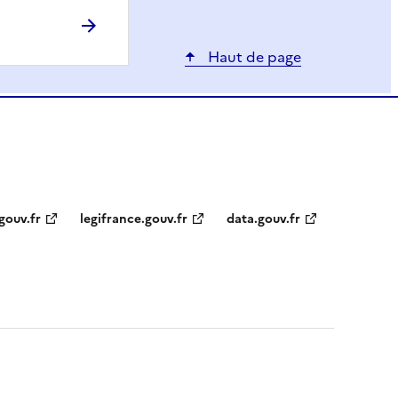
Haut de page
gouv.fr
legifrance.gouv.fr
data.gouv.fr