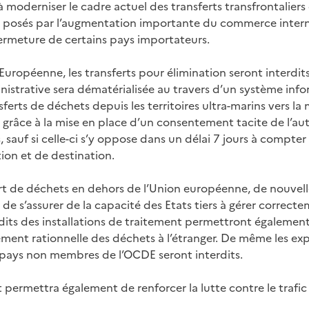
 moderniser le cadre actuel des transferts transfrontaliers
s posés par l’augmentation importante du commerce intern
fermeture de certains pays importateurs.
Européenne, les transferts pour élimination seront interdit
istrative sera dématérialisée au travers d’un système inf
nsferts de déchets depuis les territoires ultra-marins vers l
 grâce à la mise en place d’un consentement tacite de l’aut
sauf si celle-ci s’y oppose dans un délai 7 jours à compter
tion et de destination.
t de déchets en dehors de l’Union européenne, de nouvelle
 de s’assurer de la capacité des Etats tiers à gérer correct
its des installations de traitement permettront également
ment rationnelle des déchets à l’étranger. De même les ex
s pays non membres de l’OCDE seront interdits.
 permettra également de renforcer la lutte contre le trafic 