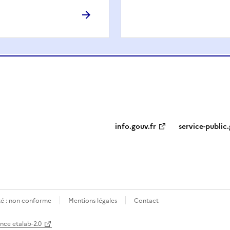
info.gouv.fr
service-public.
ité : non conforme
Mentions légales
Contact
ence etalab-2.0