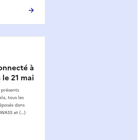
onnecté à
le 21 mai
 présents
la, tous les
déposés dans
IWASS et (…)