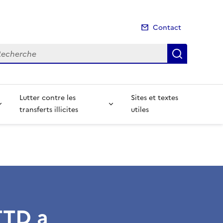
Contact
cherche
Recherch
Lutter contre les
Sites et textes
transferts illicites
utiles
TTD a