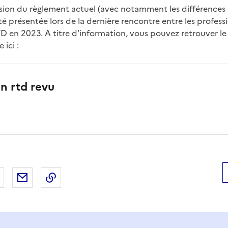
ision du règlement actuel (avec notamment les différences e
é présentée lors de la dernière rencontre entre les profess
D en 2023. A titre d’information, vous pouvez retrouver le 
 ici :
on rtd revu
 Facebook
er sur X
Partager sur LinkedIn
Partager par email
Copier le lien de la page dans le presse-pap