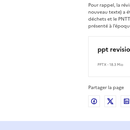
Pour rappel, la rév
nouveau texte) a ét
déchets et le PNTT
présenté à l’époque
ppt revisi
PPTX
- 18.3 Mio
Partager la page
Partager sur
Partag