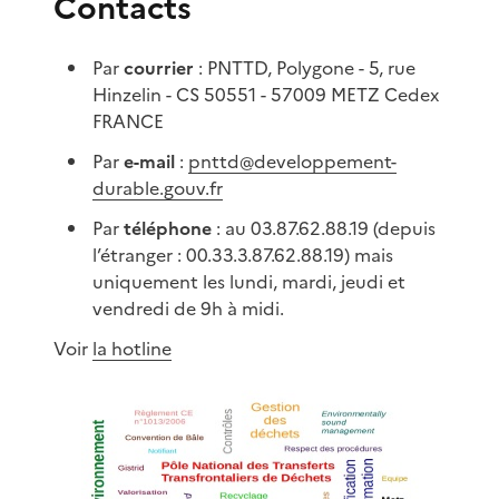
Contacts
Par
courrier
: PNTTD, Polygone - 5, rue
Hinzelin - CS 50551 - 57009 METZ Cedex
FRANCE
Par
e-mail
:
pnttd@developpement-
durable.gouv.fr
Par
téléphone
: au 03.87.62.88.19 (depuis
l’étranger : 00.33.3.87.62.88.19) mais
uniquement les lundi, mardi, jeudi et
vendredi de 9h à midi.
Voir
la hotline